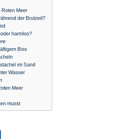
im Roten Meer
während der Brutzeit?
and
 oder harmlos?
ere
äftigem Biss
acheln
tstachel im Sand
nter Wasser
n
Roten Meer
sen musst