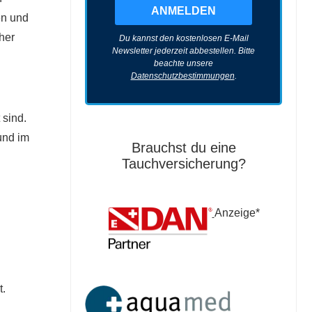
en und
her
Du kannst den kostenlosen E-Mail
Newsletter jederzeit abbestellen. Bitte
beachte unsere
Datenschutzbestimmungen
.
 sind.
und im
Brauchst du eine
Tauchversicherung?
Anzeige*
t.