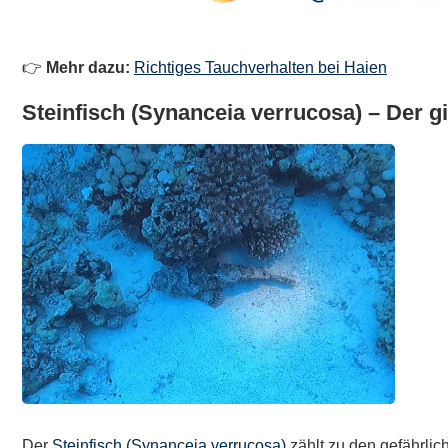
👉
Mehr dazu:
Richtiges Tauchverhalten bei Haien
Steinfisch (Synanceia verrucosa
)
– Der gi
Der
Steinfisch (Synanceia verrucosa)
zählt zu den gefährlic