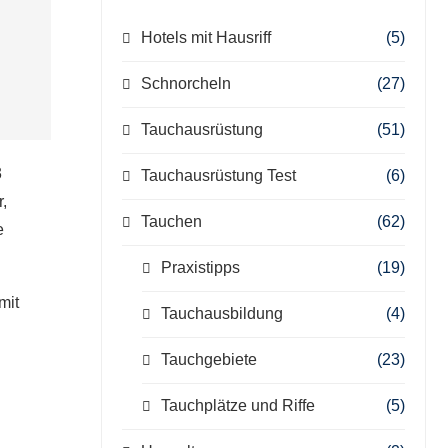
Hotels mit Hausriff
(5)
Schnorcheln
(27)
Tauchausrüstung
(51)
3
Tauchausrüstung Test
(6)
,
Tauchen
(62)
e
Praxistipps
(19)
mit
Tauchausbildung
(4)
Tauchgebiete
(23)
Tauchplätze und Riffe
(5)