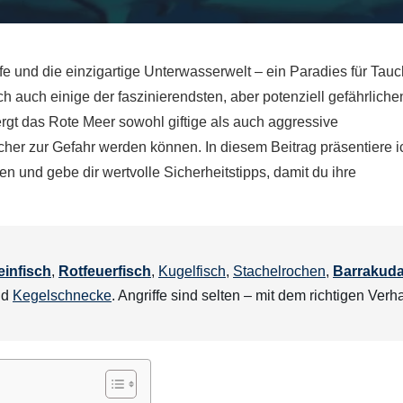
ffe und die einzigartige Unterwasserwelt – ein Paradies für Tauc
h auch einige der faszinierendsten, aber potenziell gefährliche
ergt das Rote Meer sowohl giftige als auch aggressive
er zur Gefahr werden können. In diesem Beitrag präsentiere ic
n und gebe dir wertvolle Sicherheitstipps, damit du ihre
einfisch
,
Rotfeuerfisch
,
Kugelfisch
,
Stachelrochen
,
Barrakud
nd
Kegelschnecke
. Angriffe sind selten – mit dem richtigen Verh