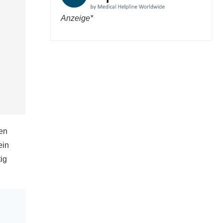
Anzeige*
hen
ein
ig