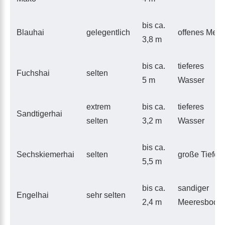
bis ca.
Blauhai
gelegentlich
offenes Meer
3,8 m
bis ca.
tieferes
Fuchshai
selten
5 m
Wasser
extrem
bis ca.
tieferes
Sandtigerhai
selten
3,2 m
Wasser
bis ca.
Sechskiemerhai
selten
große Tiefen
5,5 m
bis ca.
sandiger
Engelhai
sehr selten
2,4 m
Meeresbode