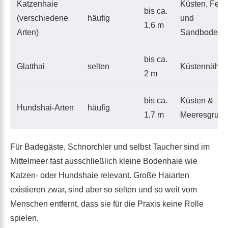
Katzenhaie
Küsten, Fels-
bis ca.
(verschiedene
häufig
und
1,6 m
Arten)
Sandboden
bis ca.
Glatthai
selten
Küstennähe
2 m
bis ca.
Küsten &
Hundshai-Arten
häufig
1,7 m
Meeresgrund
Für Badegäste, Schnorchler und selbst Taucher sind im
Mittelmeer fast ausschließlich kleine Bodenhaie wie
Katzen- oder Hundshaie relevant. Große Haiarten
existieren zwar, sind aber so selten und so weit vom
Menschen entfernt, dass sie für die Praxis keine Rolle
spielen.