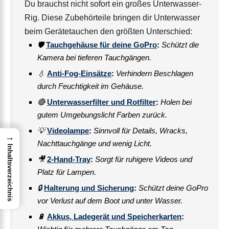
Du brauchst nicht sofort ein großes Unterwasser-
Rig. Diese Zubehörteile bringen dir Unterwasser
beim Gerätetauchen den größten Unterschied:
🛡️
Tauchgehäuse für deine GoPro
:
Schützt die
Kamera bei tieferen Tauchgängen.
💧
Anti-Fog-Einsätze
:
Verhindern Beschlagen
durch Feuchtigkeit im Gehäuse.
🔴
Unterwasserfilter und Rotfilter
:
Holen bei
gutem Umgebungslicht Farben zurück.
💡
Videolampe
:
Sinnvoll für Details, Wracks,
→
Nachttauchgänge und wenig Licht.
Inhaltsverzeichnis
🎥
2-Hand-Tray
:
Sorgt für ruhigere Videos und
Platz für Lampen.
🔒
Halterung und Sicherung
:
Schützt deine GoPro
vor Verlust auf dem Boot und unter Wasser.
🔋
Akkus, Ladegerät und Speicherkarten
: