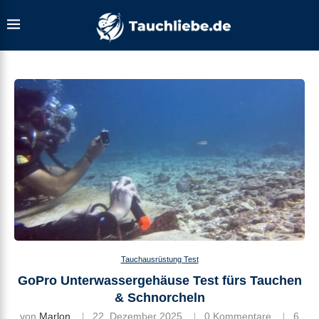
Tauchausrüstung Test
GoPro Unterwassergehäuse Test fürs Tauchen
& Schnorcheln
von
Marlon
22. Dezember 2025
0 Kommentare
6