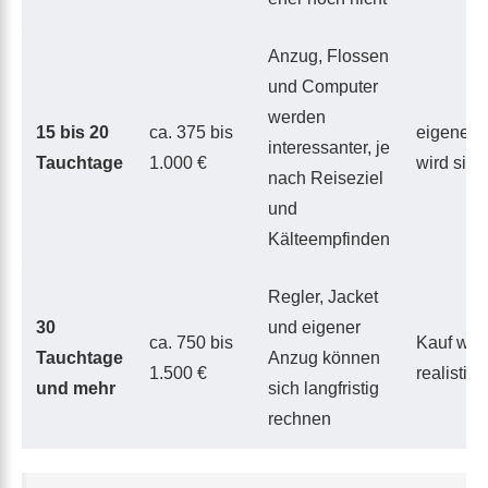
Anzug, Flossen
und Computer
werden
15 bis 20
ca. 375 bis
eigene A
interessanter, je
Tauchtage
1.000 €
wird sinn
nach Reiseziel
und
Kälteempfinden
Regler, Jacket
30
und eigener
ca. 750 bis
Kauf wird
Tauchtage
Anzug können
1.500 €
realistis
und mehr
sich langfristig
rechnen