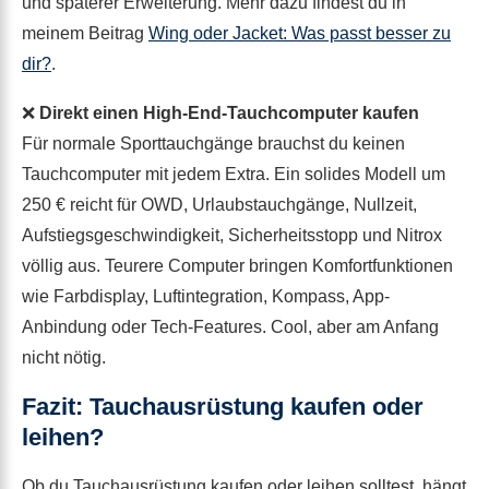
und späterer Erweiterung. Mehr dazu findest du in
meinem Beitrag
Wing oder Jacket: Was passt besser zu
dir?
.
❌
Direkt einen High-End-Tauchcomputer kaufen
Für normale Sporttauchgänge brauchst du keinen
Tauchcomputer mit jedem Extra. Ein solides Modell um
250 € reicht für OWD, Urlaubstauchgänge, Nullzeit,
Aufstiegsgeschwindigkeit, Sicherheitsstopp und Nitrox
völlig aus. Teurere Computer bringen Komfortfunktionen
wie Farbdisplay, Luftintegration, Kompass, App-
Anbindung oder Tech-Features. Cool, aber am Anfang
nicht nötig.
Fazit: Tauchausrüstung kaufen oder
leihen?
Ob du Tauchausrüstung kaufen oder leihen solltest, hängt