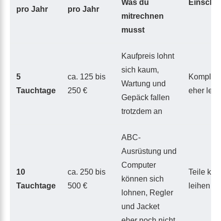
Was du
Einschä
pro Jahr
pro Jahr
mitrechnen
musst
Kaufpreis lohnt
sich kaum,
5
ca. 125 bis
Komplett
Wartung und
Tauchtage
250 €
eher leih
Gepäck fallen
trotzdem an
ABC-
Ausrüstung und
Computer
10
ca. 250 bis
Teile kau
können sich
Tauchtage
500 €
leihen
lohnen, Regler
und Jacket
eher noch nicht