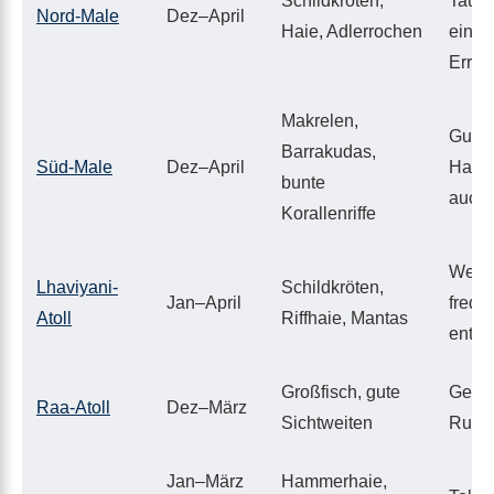
Schildkröten,
Tauch
Nord-Male
Dez–April
Haie, Adlerrochen
einfa
Errei
Makrelen,
Gute
Barrakudas,
Süd-Male
Dez–April
Hausr
bunte
auch 
Korallenriffe
Weni
Lhaviyani-
Schildkröten,
Jan–April
freque
Atoll
Riffhaie, Mantas
entsp
Großfisch, gute
Gehei
Raa-Atoll
Dez–März
Sichtweiten
Ruhe
Jan–März
Hammerhaie,