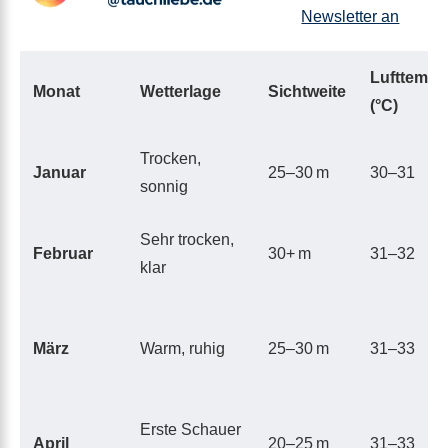
Newsletter an
Lufttemp.
Monat
Wetterlage
Sichtweite
(°C)
Trocken,
Januar
25–30 m
30–31
sonnig
Sehr trocken,
Februar
30+ m
31–32
klar
März
Warm, ruhig
25–30 m
31–33
Erste Schauer
April
20–25 m
31–33