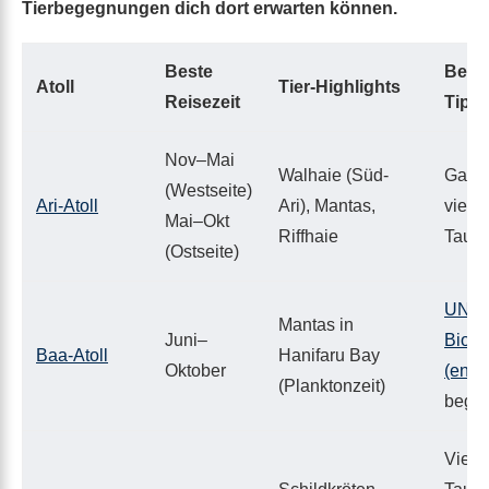
Tierbegegnungen dich dort erwarten können.
Beste
Beson
Atoll
Tier-Highlights
Reisezeit
Tipp
Nov–Mai
Walhaie (Süd-
Ganzj
(Westseite)
Ari-Atoll
Ari), Mantas,
viele
Mai–Okt
Riffhaie
Tauch
(Ostseite)
UNE
Mantas in
Juni–
Biosp
Baa-Atoll
Hanifaru Bay
Oktober
(engl
(Planktonzeit)
begre
Viele