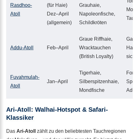
Tolle 
Rasdhoo-
(für Haie)
Grauhaie,
Morni
Atoll
Dez–April
Napoleonfische,
Tauc
(allgemein)
Schildkröten
Graue Riffhaie,
Ganz 
Addu-Atoll
Feb–April
Wracktauchen
Haiga
(British Loyalty)
siche
Tigerhaie,
Fortg
Fuvahmulah-
Jan–April
Silberspitzenhaie,
Spot 
Atoll
Mondfische
Adren
Ari-Atoll: Walhai-Hotspot & Safari-
Klassiker
Das
Ari-Atoll
zählt zu den beliebtesten Tauchregionen