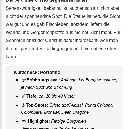
Der berühmte
Cristo degli Abissi
ist als
Sehenswürdigkeit bekannt, ist taucherisch für mich aber
nicht der spannendste Spot. Die Statue ist nett, die Sicht
war gut und es gab Fischleben, trotzdem liefern die
Wände und Gorgonienplätze aus meiner Sicht mehr. Für
Schnorchler ist der Christus dafür interessant, weil man
ihn bei passenden Bedingungen auch von oben sehen
kann.
Kurzcheck: Portofino
🤿
Erfahrungslevel:
Anfänger bis Fortgeschrittene,
je nach Spot und Strömung
📏
Tiefe:
ca. 10 bis 40 Meter
⚓
Top-Spots:
Cristo degli Abissi, Punta Chiappa,
Colombara, Mohawk Deer, Dragone
🐟
Highlights:
Farbige Gorgonien,
Seegraswiesen, große Zackenbarsche,