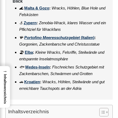
Blick
🌊
Malta & Gozo
:
Wracks, Höhlen, Blue Hole und
Felsküsten
⚓
Zypern
:
Zenobia-Wrack, klares Wasser und ein
Pflichtziel für Wrackfans
🪸
Portofino Meeresschutzgebiet
(Italien)
:
Gorgonien, Zackenbarsche und Christusstatue
🏖️
Elba
:
Kleine Wracks, Felsriffe, Steilwände und
entspannte Inselatmosphäre
🐟
Medes-Inseln
:
Fischreiches Schutzgebiet mit
→
Zackenbarschen, Schwärmen und Grotten
Inhaltsverzeichnis
🚗
Kroatien
:
Wracks, Höhlen, Steilwände und gut
erreichbare Tauchspots an der Adria
Inhaltsverzeichnis