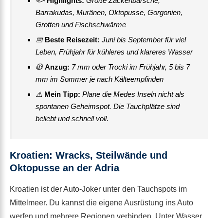
🐟
Highlights:
Große Zackenbarsche,
Barrakudas, Muränen, Oktopusse, Gorgonien,
Grotten und Fischschwärme
📅
Beste Reisezeit:
Juni bis September für viel
Leben, Frühjahr für kühleres und klareres Wasser
🧥
Anzug:
7 mm oder Trocki im Frühjahr, 5 bis 7
mm im Sommer je nach Kälteempfinden
⚠️
Mein Tipp:
Plane die Medes Inseln nicht als
spontanen Geheimspot. Die Tauchplätze sind
beliebt und schnell voll.
Kroatien: Wracks, Steilwände und
Oktopusse an der Adria
Kroatien ist der Auto-Joker unter den Tauchspots im
Mittelmeer. Du kannst die eigene Ausrüstung ins Auto
werfen und mehrere Regionen verbinden. Unter Wasser