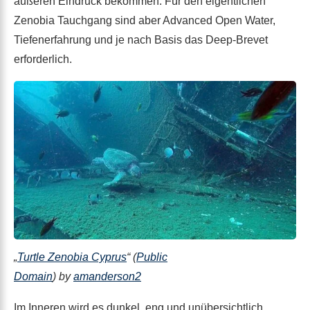
äußeren Eindruck bekommen. Für den eigentlichen
Zenobia Tauchgang sind aber Advanced Open Water,
Tiefenerfahrung und je nach Basis das Deep-Brevet
erforderlich.
„
Turtle Zenobia Cyprus
“ (
Public
Domain
) by
amanderson2
Im Inneren wird es dunkel, eng und unübersichtlich.