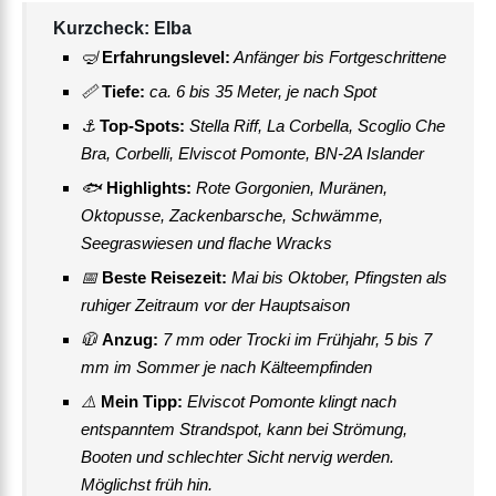
Kurzcheck: Elba
🤿
Erfahrungslevel:
Anfänger bis Fortgeschrittene
📏
Tiefe:
ca. 6 bis 35 Meter, je nach Spot
⚓
Top-Spots:
Stella Riff, La Corbella, Scoglio Che
Bra, Corbelli, Elviscot Pomonte, BN-2A Islander
🐟
Highlights:
Rote Gorgonien, Muränen,
Oktopusse, Zackenbarsche, Schwämme,
Seegraswiesen und flache Wracks
📅
Beste Reisezeit:
Mai bis Oktober, Pfingsten als
ruhiger Zeitraum vor der Hauptsaison
🧥
Anzug:
7 mm oder Trocki im Frühjahr, 5 bis 7
mm im Sommer je nach Kälteempfinden
⚠️
Mein Tipp:
Elviscot Pomonte klingt nach
entspanntem Strandspot, kann bei Strömung,
Booten und schlechter Sicht nervig werden.
Möglichst früh hin.