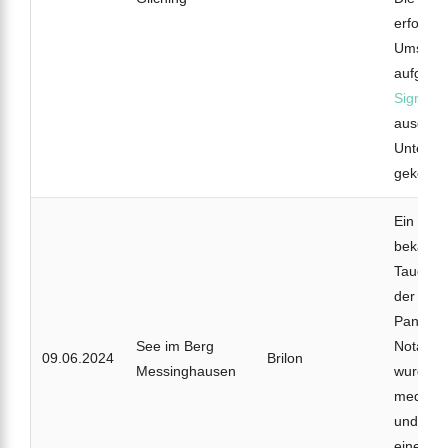
erfolglo
Umstände
aufgrun
Signalbo
ausgega
Unterwa
gekomme
Ein 43-j
bekam w
Tauchga
der Ausr
Panik un
See im Berg
Notaufst
09.06.2024
Brilon
Messinghausen
wurde a
medizini
und per
eine Kli