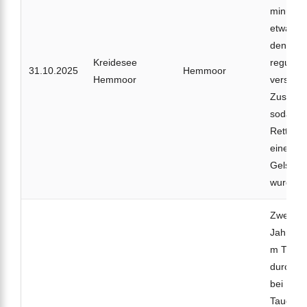
minütig
etwa 20 
den Bei
Kreidesee
reguläre
31.10.2025
Hemmoor
Hemmoor
verschle
Zustand 
sodass 
Rettung
eine Dr
Gelsenk
wurden.
Zwei Ta
Jahre) 
m Tiefe 
durchfü
bei Bewu
Taucher