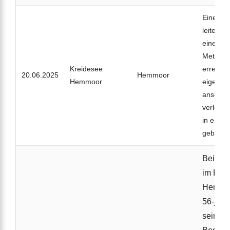
Eine 60-
leitete m
einen No
Metern t
Kreidesee
erreicht
20.06.2025
Hemmoor
Hemmoor
eigenstä
anschli
verletzt
in eine S
gebracht
Bei ein
im Krei
Hemmoo
56-jähr
seine 5