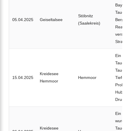
Bayern b
Tauchgan
Stöbnitz
05.04.2025
Geiseltalsee
Bergung
(Saalekreis)
Reanima
verstarb
Strand.
Ein 34-j
Taucher 
Tauchga
Kreidesee
15.04.2025
Hemmoor
Tiefe ge
Hemmoor
Problem
Hubschr
Druckka
Ein 58-j
wurde n
Kreidesee
Tauchga