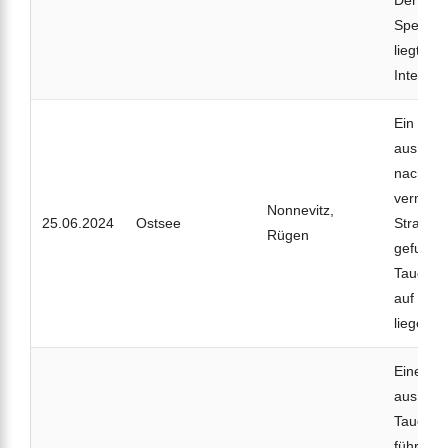
Der Tauc
Spezialk
liegt auf
Intensivs
Ein 76-j
aus Sac
nach ei
vermisst
Nonnevitz,
25.06.2024
Ostsee
Strand 
Rügen
gefunden
Taucher
auf Fre
liegen ni
Eine 44-
aus Stad
Tauchga
führte e