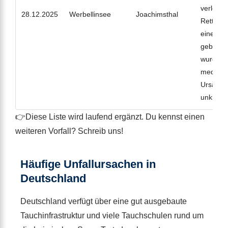
verletzt
28.12.2025
Werbellinsee
Joachimsthal
Rettung
eine Dr
gebracht
wurde eb
medizini
Ursache
unklar.
👉Diese Liste wird laufend ergänzt. Du kennst einen
weiteren Vorfall? Schreib uns!
Häufige Unfallursachen in
Deutschland
Deutschland verfügt über eine gut ausgebaute
Tauchinfrastruktur und viele Tauchschulen rund um