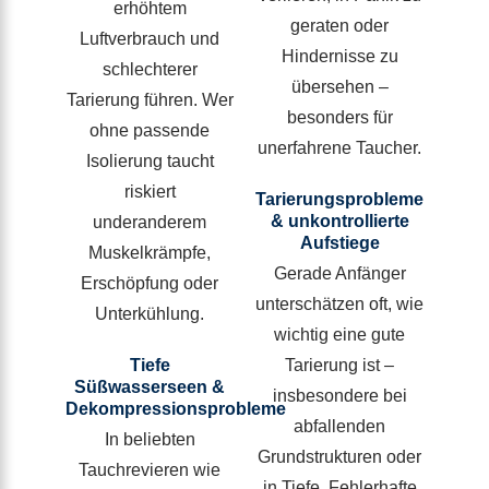
erhöhtem
geraten oder
Luftverbrauch und
Hindernisse zu
schlechterer
übersehen –
Tarierung führen. Wer
besonders für
ohne passende
unerfahrene Taucher.
Isolierung taucht
riskiert
Tarierungsprobleme
& unkontrollierte
underanderem
Aufstiege
Muskelkrämpfe,
Gerade Anfänger
Erschöpfung oder
unterschätzen oft, wie
Unterkühlung.
wichtig eine gute
Tiefe
Tarierung ist –
Süßwasserseen &
insbesondere bei
Dekompressionsprobleme
abfallenden
In beliebten
Grundstrukturen oder
Tauchrevieren wie
in Tiefe. Fehlerhafte