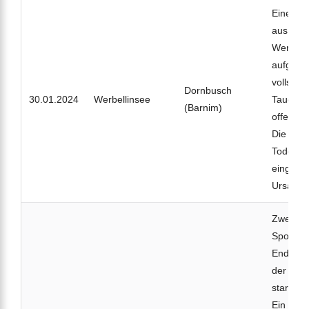
Eine 60-
aus Berl
Werbelli
aufgefun
vollstän
Dornbusch
30.01.2024
Werbellinsee
Tauchau
(Barnim)
offenbar
Die Poliz
Todeser
eingelei
Ursache 
Zwei er
Sporttau
Ende ih
der Ober
starken 
Ein 52-j