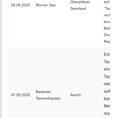
Oberpfälzer
auf, weil
28.09.2025
Murner See
Seenland
"Tariermi
rechtzei
konnte. 
Behandl
Druckk
Regensb
Eine 74
Taucher
einem 
Tannen
mehr se
auftauc
Badesee
07.09.2025
Aurich
Tannenhausen
bargen 
Metern 
reanimi