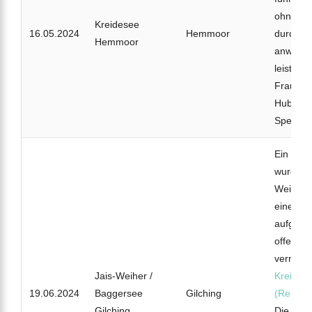
ohne Ko
Kreidesee
16.05.2024
Hemmoor
durch. Ei
Hemmoor
anwesen
leistete 
Frau wu
Hubschr
Spezialk
Ein 58-j
wurde le
Weiher 
eine un
aufgefal
offenbar
vermutli
Jais-Weiher /
Kreislau
19.06.2024
Baggersee
Gilching
(R
ebrea
Gilching
Die Rean