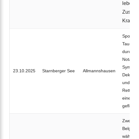
lebens
Zustand
Kranke
Sporttau
Tauchga
durch. 
Notaufst
Symptom
23.10.2025
Starnberger See
Allmannshausen
Dekompr
und mus
Rettung
eine Dr
gefloge
Zwei Tau
Belgien)
während 