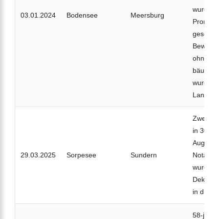
wurde m
03.01.2024
Bodensee
Meersburg
Promen
geschleu
Bewussts
ohne At
bäuchlin
wurde sp
Land ge
Zwei Tau
in 30 m 
Augen; e
29.03.2025
Sorpesee
Sundern
Notaufst
wurde mi
Dekompr
in die Kl
58-jähri