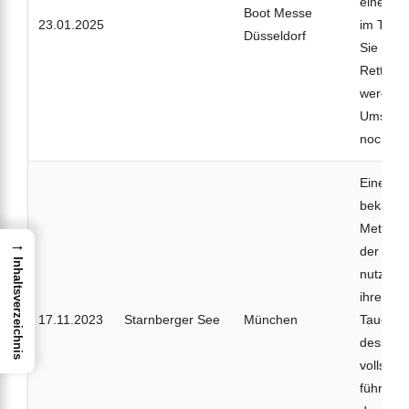
eines A
Boot Messe
23.01.2025
im Tauc
Düsseldorf
Sie mus
Rettung
werden,
Umstände
noch unk
Eine 27-
bekam in
Metern T
→
der Luft
Inhaltsverzeichnis
nutzte d
ihres 22
17.11.2023
Starnberger See
München
Tauchpar
dessen 
vollständ
führten 