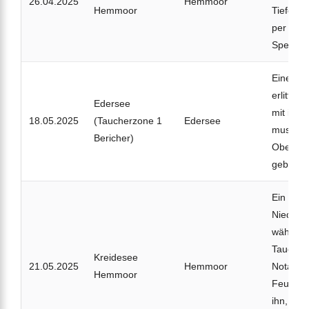
26.04.2025
Hemmoor
Hemmoor
Tiefe sc
per Hubs
Spezialk
Eine 47‑
erlitt t
Edersee
mit ihre
18.05.2025
(Taucherzone 1
Edersee
musste k
Bericher)
Oberflä
gebrach
Ein 34-j
Niederlä
während
Tauchgan
Kreidesee
21.05.2025
Hemmoor
Notaufst
Hemmoor
Feuerwe
ihn,