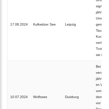
Gruppen
signalisi
jährige 
Unwohls
17.08.2024
Kulkwitzer See
Leipzig
gemeins
Tauchleh
Kurz unt
verlor s
Trotz Re
sie im 
Bei eine
verunglü
jährige
im Wolf
von ein
10.07.2024
Wolfssee
Duisburg
dem Was
vor Ort 