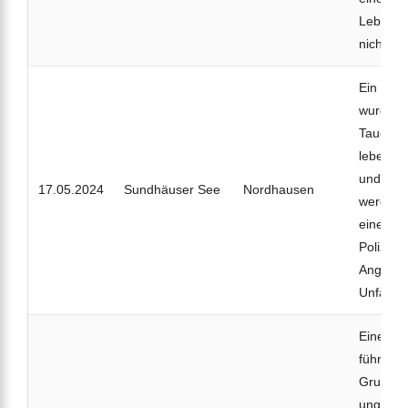
Lebensg
nicht.
Ein 62-j
wurde b
Tauchg
lebensbe
und mus
17.05.2024
Sundhäuser See
Nordhausen
werden. 
einer Spe
Polizei 
Angabe
Unfallhe
Eine 63-
führte b
Gruppen
ungeklär