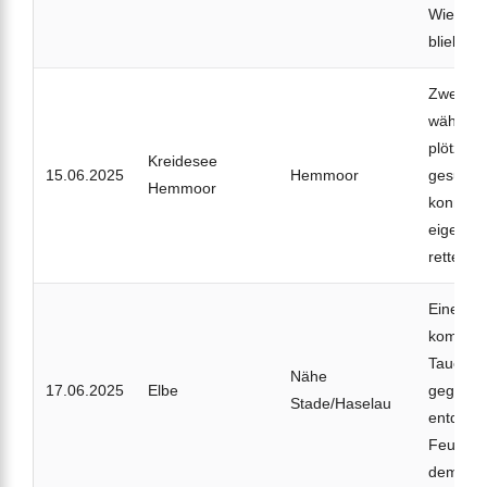
Wiederb
blieben 
Zwei Ta
während
plötzlich
Kreidesee
15.06.2025
Hemmoor
gesundhe
Hemmoor
konnten 
eigenstä
retten.
Eine män
komplett
Tauchau
Nähe
17.06.2025
Elbe
gegen 1
Stade/Haselau
entdeck
Feuerwe
dem Was