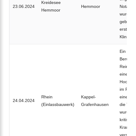
Kreidesee
23.06.2024
Hemmoor
Notaufst
Hemmoor
wurde an
geborge
erstvers
Klinikum
Ein 60-j
Berufsta
Reinigu
einem
Hochwas
im Rhei
Rhein
Kappel-
einem F
24.04.2024
(Einlassbauwerk)
Grafenhausen
die Verb
wurde le
kritisch
Kranken
verstarb