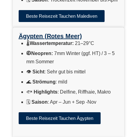
Beste Reisezeit Tauchen Malediven
Ägypten (Rotes Meer)
🌡
Wassertemperatur:
21–29°C
🧥Neopren:
7mm Winter (ggf. HT) / 3 – 5
mm Sommer
👁
Sicht
: Sehr gut bis mittel
🌊
Strömung
: mild
🐟
Highlights
: Delfine, Riffhaie, Makro
🗓
Saison
: Apr – Jun + Sep -Nov
Beste Reisezeit Tauchen Ägypten