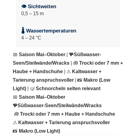
👁 Sichtweiten
0,5 – 15 m
🌡 Wassertemperaturen
4 – 24 °C
📅
Saison Mai–Oktober
|
🪸
Süßwasser-
Seen/Steilwände/Wracks
| 🧰
Trocki oder 7 mm +
Haube + Handschuhe
| ⚠
Kaltwasser +
Tarierung anspruchsvoller
| 📸
Makro (Low
Light)
| 🤿
Schnorcheln selten relevant
📅
Saison Mai–Oktober
🪸
Süßwasser-Seen/Steilwände/Wracks
🧰
Trocki oder 7 mm + Haube + Handschuhe
⚠
Kaltwasser + Tarierung anspruchsvoller
📸
Makro (Low Light)