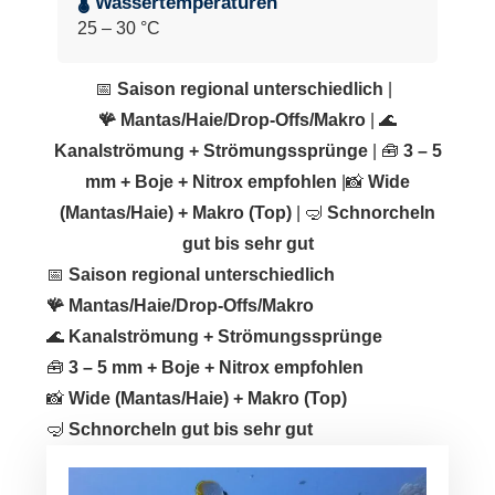
🌡 Wassertemperaturen
25 – 30 °C
📅
Saison regional unterschiedlich
|
🪸
Mantas/Haie/Drop-Offs/Makro
| 🌊
Kanalströmung + Strömungssprünge
| 🧰
3 – 5
mm + Boje + Nitrox empfohlen
|📸
Wide
(Mantas/Haie) + Makro (Top)
| 🤿
Schnorcheln
gut bis sehr gut
📅
Saison regional unterschiedlich
🪸
Mantas/Haie/Drop-Offs/Makro
🌊
Kanalströmung + Strömungssprünge
🧰
3 – 5 mm + Boje + Nitrox empfohlen
📸
Wide (Mantas/Haie) + Makro (Top)
🤿
Schnorcheln gut bis sehr gut