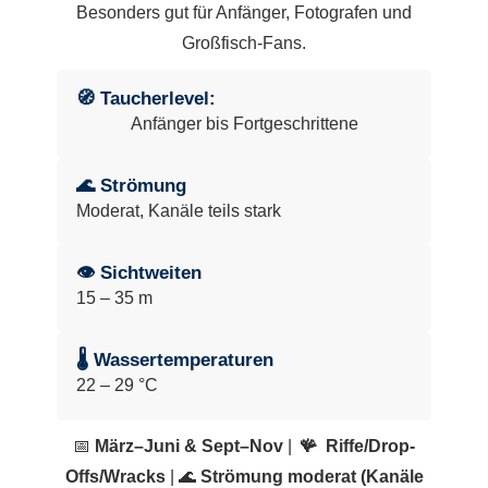
Besonders gut für Anfänger, Fotografen und
Großfisch-Fans.
🧭 Taucherlevel:
Anfänger bis Fortgeschrittene
🌊 Strömung
Moderat, Kanäle teils stark
👁 Sichtweiten
15 – 35 m
🌡 Wassertemperaturen
22 – 29 °C
📅
März–Juni & Sept–Nov
|
🪸
Riffe/Drop-
Offs/Wracks
| 🌊
Strömung moderat (Kanäle