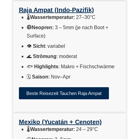
Raja Ampat (Indo-Pazifik)
🌡
Wassertemperatur:
27–30°C
🧥Neopren:
3 – 5mm (je nach Boot +
Surface)
👁
Sicht
: variabel
🌊
Strömung
: moderat
🐟
Highlights
: Makro + Fischschwärme
🗓
Saison
: Nov–Apr
Beste Reisezeit Tauchen Raja Ampat
Mexiko (Yucatán + Cenoten)
🌡
Wassertemperatur:
24 – 29°C