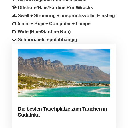
🪸
Offshore/Haie/Sardine Run/Wracks
🌊
Swell + Strömung + anspruchsvoller Einstieg
🧰
5 mm + Boje + Computer + Lampe
📸
Wide (Haie/Sardine Run)
🤿
Schnorcheln spotabhängig
Die besten Tauchplätze zum Tauchen in
Südafrika