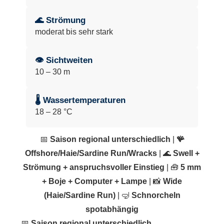
🌊 Strömung
moderat bis sehr stark
👁 Sichtweiten
10 – 30 m
🌡 Wassertemperaturen
18 – 28 °C
📅
Saison regional unterschiedlich
|
🪸
Offshore/Haie/Sardine Run/Wracks
| 🌊
Swell +
Strömung + anspruchsvoller Einstieg
| 🧰
5 mm
+ Boje + Computer + Lampe
| 📸
Wide
(Haie/Sardine Run)
| 🤿
Schnorcheln
spotabhängig
📅
Saison regional unterschiedlich