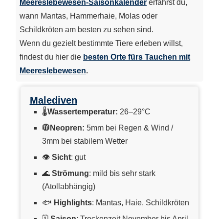
Meereslebewesen-Saisonkalender
erfährst du,
wann Mantas, Hammerhaie, Molas oder
Schildkröten am besten zu sehen sind.
Wenn du gezielt bestimmte Tiere erleben willst,
findest du hier die
besten Orte fürs Tauchen mit
Meereslebewesen
.
Malediven
🌡
Wassertemperatur:
26–29°C
🧥Neopren:
5mm bei Regen & Wind /
3mm bei stabilem Wetter
👁
Sicht
: gut
🌊
Strömung
: mild bis sehr stark
(Atollabhängig)
🐟
Highlights
: Mantas, Haie, Schildkröten
🗓
Saison
: Trockenzeit November bis April