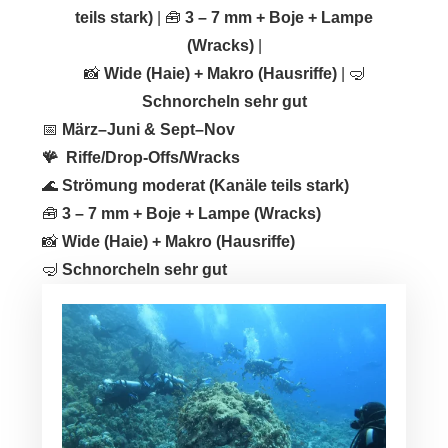
teils stark)
| 🧰
3 – 7 mm + Boje + Lampe
(Wracks)
|
📸
Wide (Haie) + Makro (Hausriffe)
| 🤿
Schnorcheln sehr gut
📅
März–Juni & Sept–Nov
🪸
Riffe/Drop-Offs/Wracks
🌊
Strömung moderat (Kanäle teils stark)
🧰
3 – 7 mm + Boje + Lampe (Wracks)
📸
Wide (Haie) + Makro (Hausriffe)
🤿
Schnorcheln sehr gut