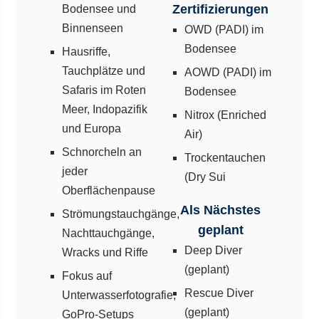
Zertifizierungen
Bodensee und
Binnenseen
OWD (PADI) im
Bodensee
Hausriffe,
Tauchplätze und
AOWD (PADI) im
Safaris im Roten
Bodensee
Meer, Indopazifik
Nitrox (Enriched
und Europa
Air)
Schnorcheln an
Trockentauchen
jeder
(Dry Sui
Oberflächenpause
Als Nächstes
Strömungstauchgänge,
geplant
Nachttauchgänge,
Deep Diver
Wracks und Riffe
(geplant)
Fokus auf
Rescue Diver
Unterwasserfotografie,
(geplant)
GoPro-Setups