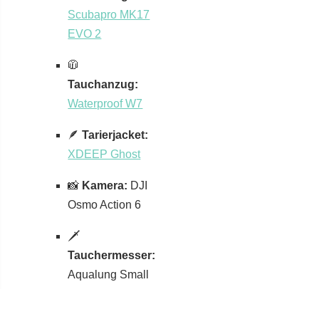
Scubapro MK17
EVO 2
🧥
Tauchanzug:
Waterproof W7
🪶
Tarierjacket:
XDEEP Ghost
📸
Kamera:
DJI
Osmo Action 6
🗡
Tauchermesser:
Aqualung Small
Squeeze