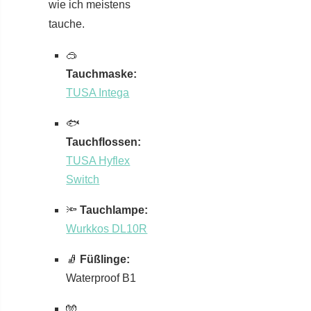
wie ich meistens
tauche.
🥽
Tauchmaske:
TUSA Intega
🐟
Tauchflossen:
TUSA Hyflex
Switch
🔦
Tauchlampe:
Wurkkos DL10R
🧦
Füßlinge:
Waterproof B1
🧤