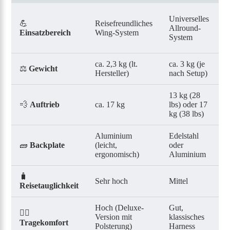
R
Universelles
💪
Reisefreundliches
S
Allround-
Einsatzbereich
Wing-System
a
System
T
ca. 2,3 kg (lt.
ca. 3 kg (je
⚖️
Gewicht
c
Hersteller)
nach Setup)
13 kg (28
💨
Auftrieb
ca. 17 kg
lbs) oder 17
c
kg (38 lbs)
Aluminium
Edelstahl
E
🧱
Backplate
(leicht,
oder
s
ergonomisch)
Aluminium
🧳
Sehr hoch
Mittel
G
Reisetauglichkeit
Hoch (Deluxe-
Gut,
S
🧍‍♂️
Version mit
klassisches
P
Tragekomfort
Polsterung)
Harness
S