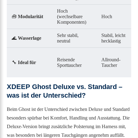
Hoch
🧰
Modularität
(wechselbare
Hoch
M
Komponenten)
Sehr stabil,
Stabil, leicht
S
🌊
Wasserlage
neutral
hecklastig
n
F
Reisende
Allround-
u
🔧
Ideal für
Sporttaucher
Taucher
o
T
XDEEP Ghost Deluxe vs. Standard –
was ist der Unterschied?
Beim Ghost ist der Unterschied zwischen Deluxe und Standard
besonders spürbar bei Komfort, Handling und Ausstattung. Die
Deluxe-Version bringt zusätzliche Polsterung im Harness mit,
was besonders bei längeren Tauchgängen angenehm auffällt.