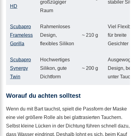
großzügiger
stabiler Sitz
HD
Raum
Scubapro
Rahmenloses
Viel Flexibilit
Frameless
Design,
~ 210 g
für breite
Gorilla
flexibles Silikon
Gesichter
Scubapro
Hochwertiges
Ausgewogen
Synergy
Silikon, gute
~ 200 g
Design, belie
Twin
Dichtform
unter Tauche
Worauf du achten solltest
Wenn du mit Bart tauchst, spielt die Passform der Maske
eine viel größere Rolle als bei glattrasierten Tauchern.
Selbst kleine Lücken in der Dichtung führen schnell dazu,
dass Wasser eindringt. Deshalb lohnt es sich, beim Kauf