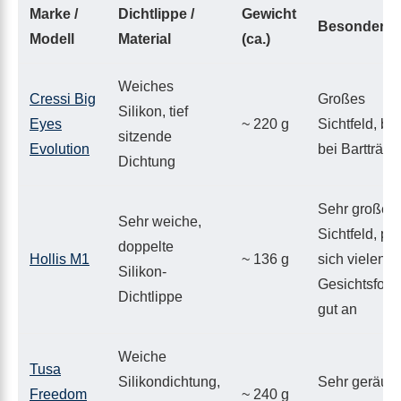
Marke /
Dichtlippe /
Gewicht
Besonderhe
Modell
Material
(ca.)
Weiches
Cressi Big
Großes
Silikon, tief
Eyes
~ 220 g
Sichtfeld, bel
sitzende
Evolution
bei Bartträge
Dichtung
Sehr großes
Sehr weiche,
Sichtfeld, pa
doppelte
Hollis M1
~ 136 g
sich vielen
Silikon-
Gesichtsfor
Dichtlippe
gut an
Weiche
Tusa
Silikondichtung,
Sehr geräum
Freedom
~ 240 g