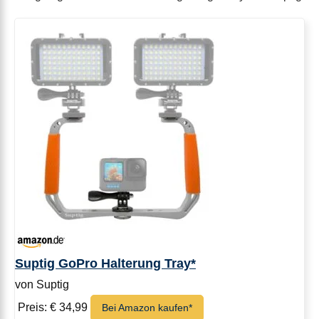
Suptig GoPro Halterung Tray*
von Suptig
Preis: € 34,99
Bei Amazon kaufen*