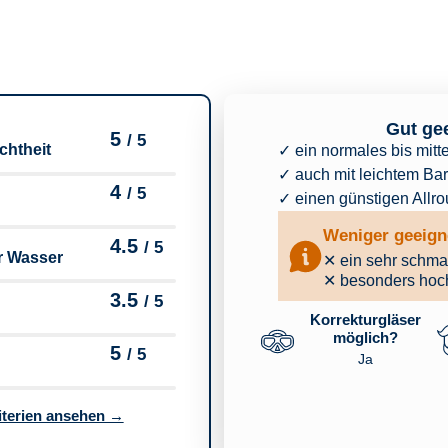
Gut gee
5
/ 5
chtheit
✓ ein normales bis mitt
✓ auch mit leichtem Ba
4
/ 5
✓ einen günstigen Allro
Weniger geeigne
4.5
/ 5
r Wasser
✕ ein sehr schma
✕ besonders hoch
3.5
/ 5
Korrekturgläser
möglich?
5
/ 5
Ja
​
terien ansehen →