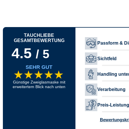
TAUCHLIEBE
GESAMTBEWERTUNG
Passform & Di
4.5
/ 5
Sichtfeld
SEHR GUT
★★★★
★
Handling unte
Günstige Zweiglasmaske mit
erweitertem Blick nach unten
Verarbeitung
Preis-Leistung
Bewertungskri