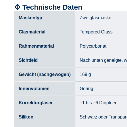
⚙️ Technische Daten
Maskentyp
Zweiglasmaske
Glasmaterial
Tempered Glass
Rahmenmaterial
Polycarbonat
Sichtfeld
Nach unten geneigte, we
Gewicht (nachgewogen)
169 g
Innenvolumen
Gering
Korrekturgläser
−1 bis −6 Dioptrien
Silikon
Schwarz oder Transpare