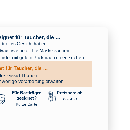
ignet für Taucher, die …
elbreites Gesicht haben
rtwuchs eine dichte Maske suchen
under mit gutem Blick nach unten suchen
t für Taucher, die …
les Gesicht haben
wertige Verarbeitung erwarten
Für Bartträger
Preisbereich
geeignet?
35 - 45 €
Kurze Bärte