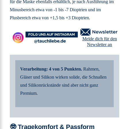
für die Maske ebenfalls erhältlich, je nach Ausführung im
Minusbereich etwa von -1 bis -7 Dioptrien und im
Plusbereich etwa von +1,5 bis +3 Dioptrien.
Melde dich für den
Newsletter an
Verarbeitung: 4 von 5 Punkten.
Rahmen,
Gläser und Silikon wirken solide, die Schnallen
und Silikonrückstände sind aber nicht ganz
Premium.
🤓
Tragekomfort & Passform