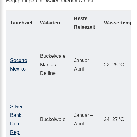
Begegnungen mit Walen erleben kannst:
Beste
Tauchziel
Walarten
Wassertemper
Reisezeit
Buckelwale,
Socorro,
Januar –
Mantas,
22–25 °C
Mexiko
April
Delfine
Silver
Bank,
Januar –
Buckelwale
24–27 °C
Dom.
April
Rep.