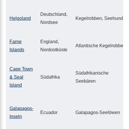
Deutschland,
Helgoland
Kegelrobben, Seehunde
Nordsee
Farne
England,
Atlantische Kegelrobben
Islands
Nordostküste
Cape Town
Südafrikanische
& Seal
Südafrika
Seebären
Island
Galapagos-
Ecuador
Galapagos-Seelöwen
Inseln