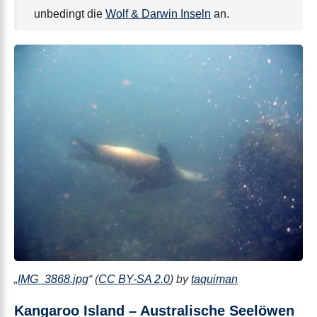
unbedingt die
Wolf & Darwin Inseln
an.
„
IMG_3868.jpg
“ (
CC BY-SA 2.0
) by
taquiman
Kangaroo Island – Australische Seelöwen