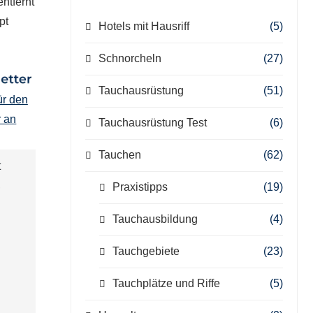
ntfernt
pt
Hotels mit Hausriff
(5)
Schnorcheln
(27)
Tauchausrüstung
(51)
ür den
r an
Tauchausrüstung Test
(6)
Tauchen
(62)
t
,
Praxistipps
(19)
Tauchausbildung
(4)
Tauchgebiete
(23)
Tauchplätze und Riffe
(5)