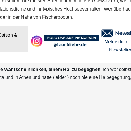
 selten. Die meisten Arten leben in tieferen Gewässern, weit e
lationsdichte und ihr typisches Hochseeverhalten. Wer überhau
 oder in der Nähe von Fischerbooten.
Saison &
Melde dich f
Newslette
che Wahrscheinlichkeit, einem Hai zu begegnen
. Ich war selbs
a und in Athen und hatte (leider ) noch nie eine Haibegegnung