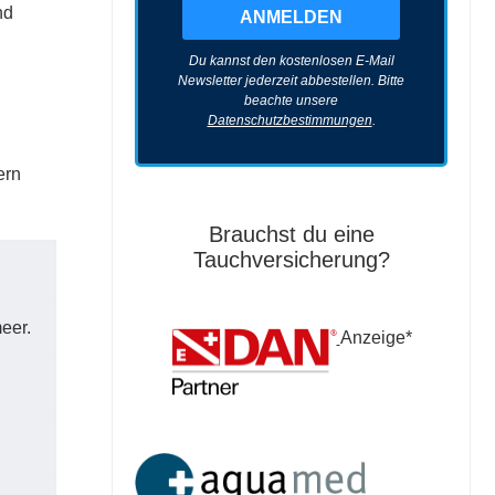
nd
Du kannst den kostenlosen E-Mail
Newsletter jederzeit abbestellen. Bitte
beachte unsere
Datenschutzbestimmungen
.
ern
Brauchst du eine
Tauchversicherung?
eer.
Anzeige*