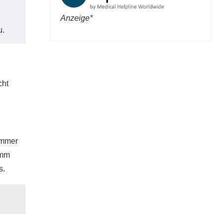
Anzeige*
u.
cht
ommer
amm
s.