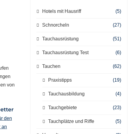
Hotels mit Hausriff
(5)
Schnorcheln
(27)
Tauchausrüstung
(51)
Tauchausrüstung Test
(6)
Tauchen
(62)
rfen
ungen
Praxistipps
(19)
gen von
Tauchausbildung
(4)
Tauchgebiete
(23)
ür den
Tauchplätze und Riffe
(5)
r an