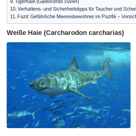
Tigerhaie (Galeocerdo cuvier)
Verhaltens- und Sicherheitstipps für Taucher und Schw
Fazit: Gefährliche Meeresbewohner im Pazifik – Vorsic
Weiße Haie (Carcharodon carcharias)