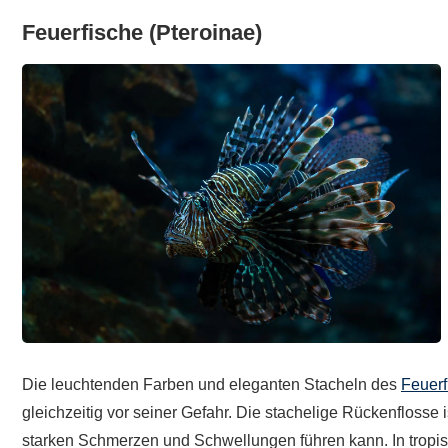
Feuerfische (Pteroinae)
Die leuchtenden Farben und eleganten Stacheln des
Feuerf
gleichzeitig vor seiner Gefahr. Die stachelige Rückenflosse 
starken Schmerzen und Schwellungen führen kann. In tropisch