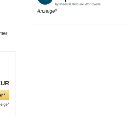
Anzeige*
mmer
EUR
en*