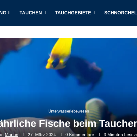
NG
TAUCHEN
TAUCHGEBIETE
SCHNORCHE
Unterwasserlebewesen
ährliche Fische beim Tauchen
on
Marlon
27. März 2024
0 Kommentare
3 Minuten Leseze