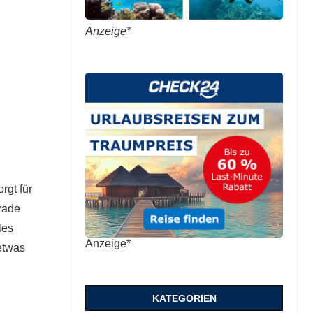
Anzeige*
rgt für
rade
les
Anzeige*
 etwas
KATEGORIEN