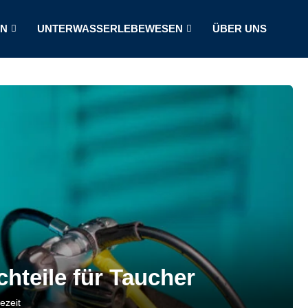
LN
UNTERWASSERLEBEWESEN
ÜBER UNS
hteile für Taucher
ezeit