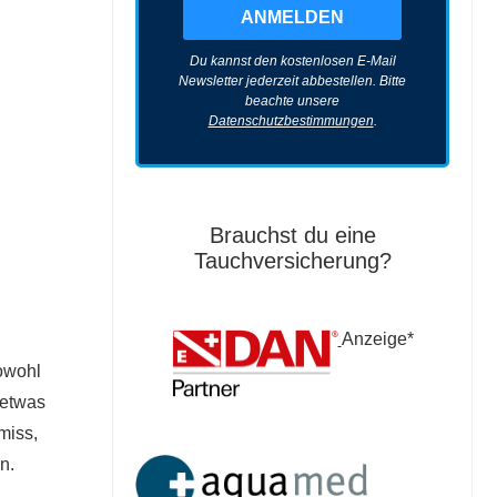
Du kannst den kostenlosen E-Mail
Newsletter jederzeit abbestellen. Bitte
beachte unsere
Datenschutzbestimmungen
.
Brauchst du eine
Tauchversicherung?
Anzeige*
sowohl
 etwas
miss,
n.