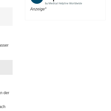
Anzeige*
asser
an der
nach