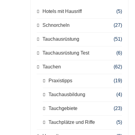
Hotels mit Hausriff
(5)
Schnorcheln
(27)
Tauchausrüstung
(51)
Tauchausrüstung Test
(6)
Tauchen
(62)
Praxistipps
(19)
Tauchausbildung
(4)
Tauchgebiete
(23)
Tauchplätze und Riffe
(5)