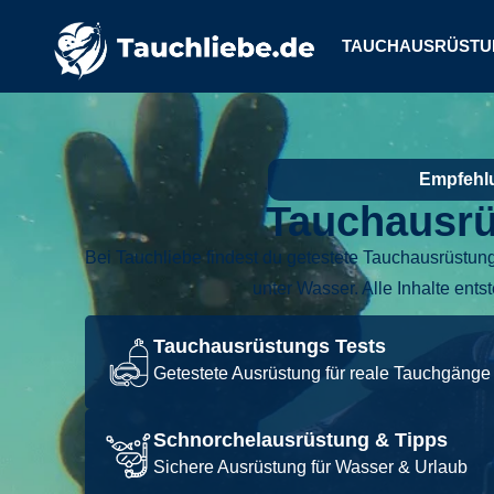
TAUCHAUSRÜSTU
Empfehlu
Tauchausrü
Bei Tauchliebe findest du getestete Tauchausrüstu
unter Wasser. Alle Inhalte ents
Tauchausrüstungs Tests
Getestete Ausrüstung für reale Tauchgänge
Schnorchelausrüstung & Tipps
Sichere Ausrüstung für Wasser & Urlaub