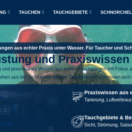
NG
TAUCHEN
TAUCHGEBIETE
SCHNORCHE
ngen aus echter Praxis unter Wasser. Für Taucher und Sc
stung und Praxiswissen 
ng und praxisnahes Wissen aus realen Tauchgängen mit Fokus a
tehen aus der Sicht eines aktiven Tauchers und orientieren sich d
Praxiswissen aus
Tarierung, Luftverbrau
Tauchgebiete & B
Sicht, Strömung, Sais