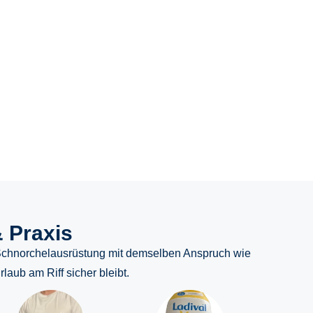
uchschein, Tauchverbände und wichtige
cheidungen für Einsteiger.
 Praxis
ch Schnorchelausrüstung mit demselben Anspruch wie
aub am Riff sicher bleibt.