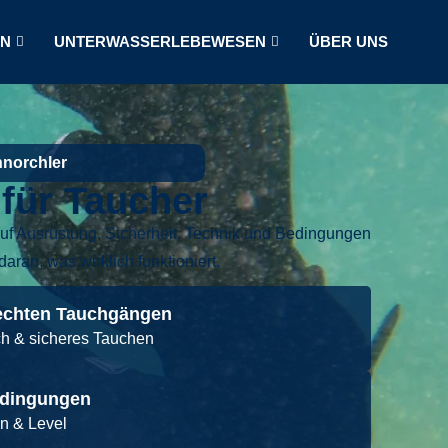
LN
UNTERWASSERLEBEWESEN
ÜBER UNS
hnorchler
für Taucher
uf Ausrüstung, Sicherheit, Technik und Bedingungen
aran, was wirklich funktioniert.
 echten Tauchgängen
ch & sicheres Tauchen
edingungen
on & Level