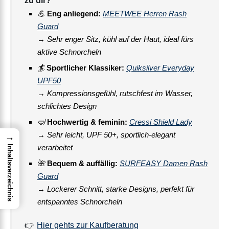
zu dir?
💪
Eng anliegend:
MEETWEE Herren Rash
Guard
→ Sehr enger Sitz, kühl auf der Haut, ideal fürs
aktive Schnorcheln
🏄
Sportlicher Klassiker:
Quiksilver Everyday
UPF50
→ Kompressionsgefühl, rutschfest im Wasser,
schlichtes Design
🤿
Hochwertig & feminin:
Cressi Shield Lady
→ Sehr leicht, UPF 50+, sportlich-elegant
→
verarbeitet
Inhaltsverzeichnis
🌺
Bequem & auffällig:
SURFEASY Damen Rash
Guard
→ Lockerer Schnitt, starke Designs, perfekt für
entspanntes Schnorcheln
👉
Hier gehts zur Kaufberatung