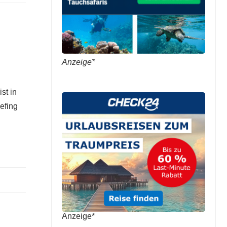
Anzeige*
st in
iefing
Anzeige*