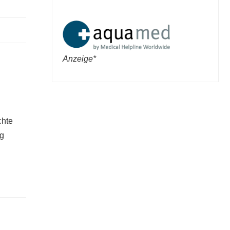
Anzeige*
chte
ng