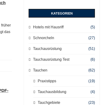
uch
KATEGORIEN
 früher
Hotels mit Hausriff
(5)
egt das
Schnorcheln
(27)
Tauchausrüstung
(51)
Tauchausrüstung Test
(6)
Tauchen
(62)
Praxistipps
(19)
 PDF-
Tauchausbildung
(4)
Tauchgebiete
(23)