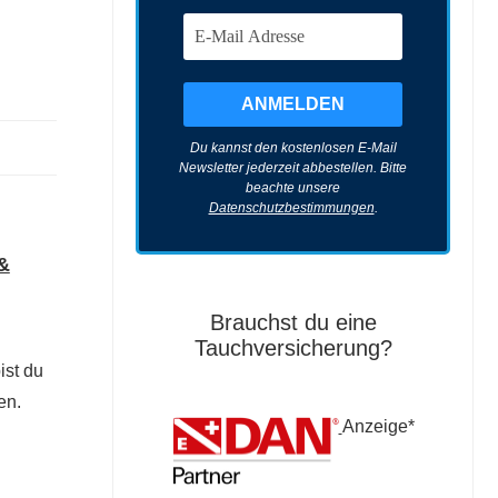
Du kannst den kostenlosen E-Mail
Newsletter jederzeit abbestellen. Bitte
beachte unsere
Datenschutzbestimmungen
.
&
Brauchst du eine
Tauchversicherung?
ist du
en.
Anzeige*