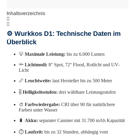
Inhaltsverzeichnis
⚙️ Wurkkos D1: Technische Daten im
Überblick
💡
Maximale Leistung:
bis zu 6.000 Lumen
🔦
Lichtmodi:
8° Spot, 72° Flood, Rotlicht und UV-
Licht
📏
Leuchtweite:
laut Hersteller bis zu 500 Meter
🎚️
Helligkeitsstufen:
drei wählbare Leistungsstufen
🎨
Farbwiedergabe:
CRI über 90 für natürlichere
Farben unter Wasser
🔋
Akku:
separater Canister mit 31.700 mAh Kapazität
⏱️
Laufzeit:
bis zu 32 Stunden, abhängig vom