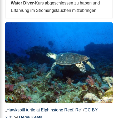
Water Diver
-Kurs abgeschlossen zu haben und
Erfahrung im Strömungstauchen mitzubringen.
„
Hawksbill turtle at Elphinstone Reef, Re
“ (
CC BY
2.0
) by
Derek Keats