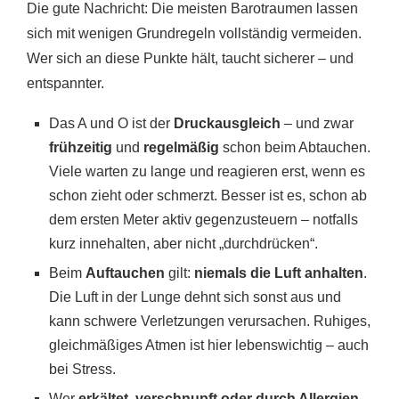
Die gute Nachricht: Die meisten Barotraumen lassen
sich mit wenigen Grundregeln vollständig vermeiden.
Wer sich an diese Punkte hält, taucht sicherer – und
entspannter.
Das A und O ist der
Druckausgleich
– und zwar
frühzeitig
und
regelmäßig
schon beim Abtauchen.
Viele warten zu lange und reagieren erst, wenn es
schon zieht oder schmerzt. Besser ist es, schon ab
dem ersten Meter aktiv gegenzusteuern – notfalls
kurz innehalten, aber nicht „durchdrücken“.
Beim
Auftauchen
gilt:
niemals die Luft anhalten
.
Die Luft in der Lunge dehnt sich sonst aus und
kann schwere Verletzungen verursachen. Ruhiges,
gleichmäßiges Atmen ist hier lebenswichtig – auch
bei Stress.
Wer
erkältet, verschnupft oder durch Allergien