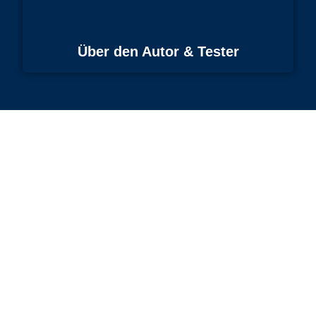
Über den Autor & Tester
Tauch-Newsletter abonnieren
SENDEN
Bitte bestätige deine Anmeldung anschließend per E-
Mail. Es gilt die
Datenschutzerklärung
.