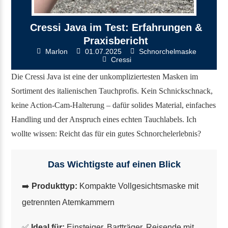
Cressi Java im Test: Erfahrungen &
Praxisbericht
Marlon
01.07.2025
Schnorchelmaske
Cressi
Die Cressi Java ist eine der unkompliziertesten Masken im
Sortiment des italienischen Tauchprofis. Kein Schnickschnack,
keine Action-Cam-Halterung – dafür solides Material, einfaches
Handling und der Anspruch eines echten Tauchlabels. Ich
wollte wissen: Reicht das für ein gutes Schnorchelerlebnis?
Das Wichtigste auf einen Blick
➡️
Produkttyp:
Kompakte Vollgesichtsmaske mit
getrennten Atemkammern
✅
Ideal für:
Einsteiger, Bartträger, Reisende mit