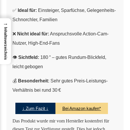
✅
Ideal für:
Einsteiger, Sparfüchse, Gelegenheits-
Schnorchler, Familien
→
Inhaltsverzeichnis
❌
Nicht ideal für:
Anspruchsvolle Action-Cam-
Nutzer, High-End-Fans
👁️
Sichtfeld:
180 ° – gutes Rundum-Blickfeld,
leicht gebogen
💰
Besonderheit:
Sehr gutes Preis-Leistungs-
Verhältnis bei rund 30 €
↓ Zum Fazit ↓
Bei Amazon kaufen*
Das Produkt wurde mir vom Hersteller kostenfrei für
diesen Test zur Verfügung gestellt. Dies hat jedoch