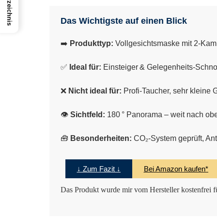
Das Wichtigste auf einen Blick
➡️
Produkttyp:
Vollgesichtsmaske mit 2-Kam
✅
Ideal für:
Einsteiger & Gelegenheits-Schnor
❌
Nicht ideal für:
Profi-Taucher, sehr kleine
👁️
Sichtfeld:
180 ° Panorama – weit nach ob
🧰
Besonderheiten:
CO₂‑System geprüft, Ant
↓ Zum Fazit ↓
Bei Amazon kaufen*
Das Produkt wurde mir vom Hersteller kostenfrei fü