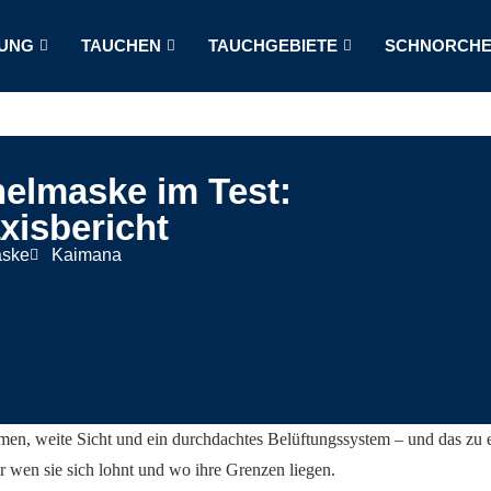
UNG
TAUCHEN
TAUCHGEBIETE
SCHNORCHE
elmaske im Test:
xisbericht
aske
Kaimana
en, weite Sicht und ein durchdachtes Belüftungssystem – und das zu e
ür wen sie sich lohnt und wo ihre Grenzen liegen.