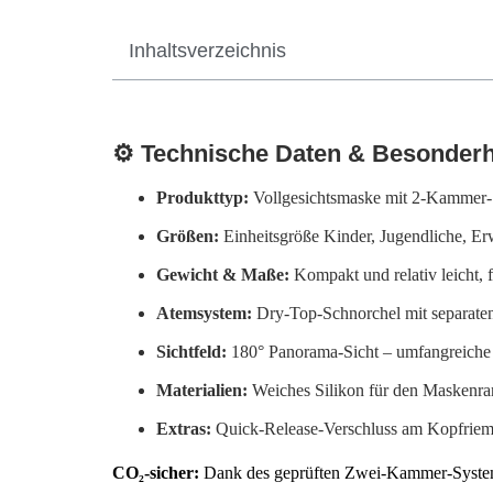
Inhaltsverzeichnis
⚙️ Technische Daten & Besonderh
Produkttyp:
Vollgesichtsmaske mit 2-Kammer
Größen:
Einheitsgröße Kinder, Jugendliche, Erw
Gewicht & Maße:
Kompakt und relativ leicht, 
Atemsystem:
Dry‑Top-Schnorchel mit separaten
Sichtfeld:
180° Panorama-Sicht – umfangreiche
Materialien:
Weiches Silikon für den Maskenrand
Extras:
Quick‑Release‑Verschluss am Kopfriemen
CO₂-sicher:
Dank des geprüften Zwei-Kammer-Systems 