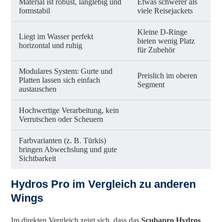
Material ist robust, langlebig und
Etwas schwerer als
formstabil
viele Reisejackets
Kleine D-Ringe
Liegt im Wasser perfekt
bieten wenig Platz
horizontal und ruhig
für Zubehör
Modulares System: Gurte und
Preislich im oberen
Platten lassen sich einfach
Segment
austauschen
Hochwertige Verarbeitung, kein
Verrutschen oder Scheuern
Farbvarianten (z. B. Türkis)
bringen Abwechslung und gute
Sichtbarkeit
Hydros Pro im Vergleich zu anderen
Wings
Im direkten Vergleich zeigt sich, dass das
Scubapro Hydros