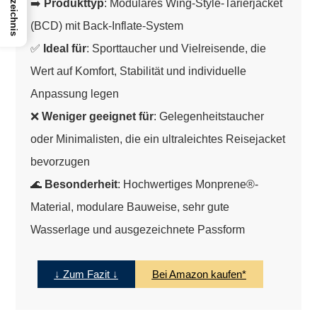
➡️
Produkttyp
: Modulares Wing-Style-Tarierjacket
(BCD) mit Back-Inflate-System
✅
Ideal für
: Sporttaucher und Vielreisende, die
Wert auf Komfort, Stabilität und individuelle
Anpassung legen
❌
Weniger geeignet für
: Gelegenheitstaucher
oder Minimalisten, die ein ultraleichtes Reisejacket
bevorzugen
🌊
Besonderheit
: Hochwertiges Monprene®-
Material, modulare Bauweise, sehr gute
Wasserlage und ausgezeichnete Passform
↓ Zum Fazit ↓
Bei Amazon kaufen*